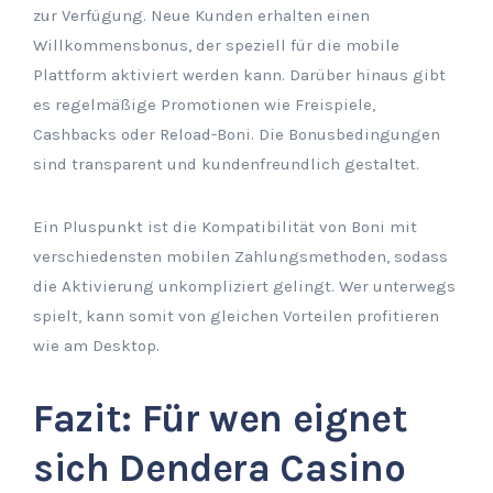
zur Verfügung. Neue Kunden erhalten einen
Willkommensbonus, der speziell für die mobile
Plattform aktiviert werden kann. Darüber hinaus gibt
es regelmäßige Promotionen wie Freispiele,
Cashbacks oder Reload-Boni. Die Bonusbedingungen
sind transparent und kundenfreundlich gestaltet.
Ein Pluspunkt ist die Kompatibilität von Boni mit
verschiedensten mobilen Zahlungsmethoden, sodass
die Aktivierung unkompliziert gelingt. Wer unterwegs
spielt, kann somit von gleichen Vorteilen profitieren
wie am Desktop.
Fazit: Für wen eignet
sich Dendera Casino