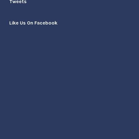
Tweets
Like Us On Facebook