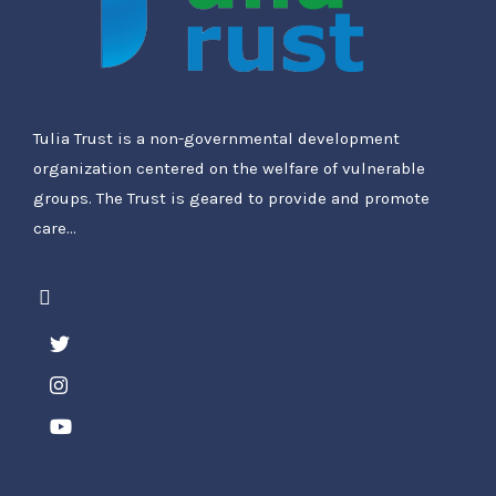
Tulia Trust is a non-governmental development
organization centered on the welfare of vulnerable
groups. The Trust is geared to provide and promote
care…