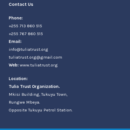
Contact Us
Phone:
+255 713 860 515
+255 767 860 515
Email:
info@tuliatrust.org
tuliatrust.org@gmail.com
Web:
www.tuliatrust.org
Location:
Tulia Trust Organization.
Mkisi Building, Tukuyu Town,
Rungwe Mbeya.
Opposite Tukuyu Petrol Station.