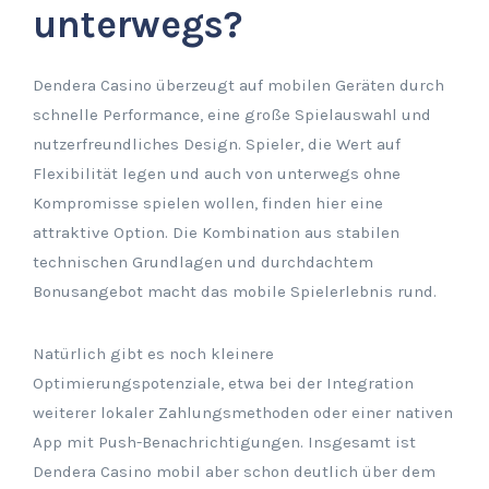
unterwegs?
Dendera Casino überzeugt auf mobilen Geräten durch
schnelle Performance, eine große Spielauswahl und
nutzerfreundliches Design. Spieler, die Wert auf
Flexibilität legen und auch von unterwegs ohne
Kompromisse spielen wollen, finden hier eine
attraktive Option. Die Kombination aus stabilen
technischen Grundlagen und durchdachtem
Bonusangebot macht das mobile Spielerlebnis rund.
Natürlich gibt es noch kleinere
Optimierungspotenziale, etwa bei der Integration
weiterer lokaler Zahlungsmethoden oder einer nativen
App mit Push-Benachrichtigungen. Insgesamt ist
Dendera Casino mobil aber schon deutlich über dem