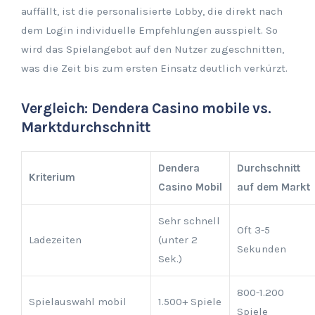
auffällt, ist die personalisierte Lobby, die direkt nach
dem Login individuelle Empfehlungen ausspielt. So
wird das Spielangebot auf den Nutzer zugeschnitten,
was die Zeit bis zum ersten Einsatz deutlich verkürzt.
Vergleich: Dendera Casino mobile vs.
Marktdurchschnitt
Dendera
Durchschnitt
Kriterium
Casino Mobil
auf dem Markt
Sehr schnell
Oft 3-5
Ladezeiten
(unter 2
Sekunden
Sek.)
800-1.200
Spielauswahl mobil
1.500+ Spiele
Spiele