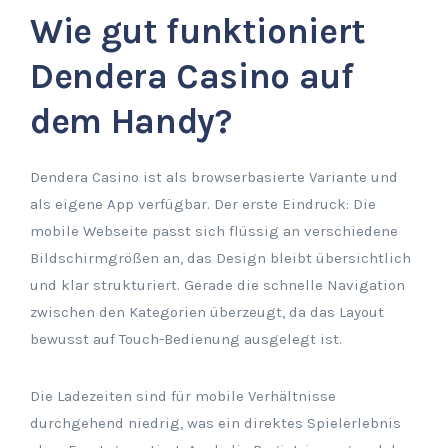
Wie gut funktioniert
Dendera Casino auf
dem Handy?
Dendera Casino ist als browserbasierte Variante und
als eigene App verfügbar. Der erste Eindruck: Die
mobile Webseite passt sich flüssig an verschiedene
Bildschirmgrößen an, das Design bleibt übersichtlich
und klar strukturiert. Gerade die schnelle Navigation
zwischen den Kategorien überzeugt, da das Layout
bewusst auf Touch-Bedienung ausgelegt ist.
Die Ladezeiten sind für mobile Verhältnisse
durchgehend niedrig, was ein direktes Spielerlebnis