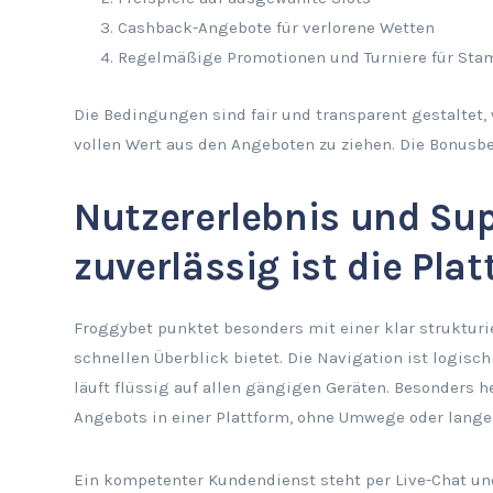
Cashback-Angebote für verlorene Wetten
Regelmäßige Promotionen und Turniere für Sta
Die Bedingungen sind fair und transparent gestaltet, 
vollen Wert aus den Angeboten zu ziehen. Die Bonusbe
Nutzererlebnis und Sup
zuverlässig ist die Pla
Froggybet punktet besonders mit einer klar strukturi
schnellen Überblick bietet. Die Navigation ist logisch
läuft flüssig auf allen gängigen Geräten. Besonders h
Angebots in einer Plattform, ohne Umwege oder lange
Ein kompetenter Kundendienst steht per Live-Chat un