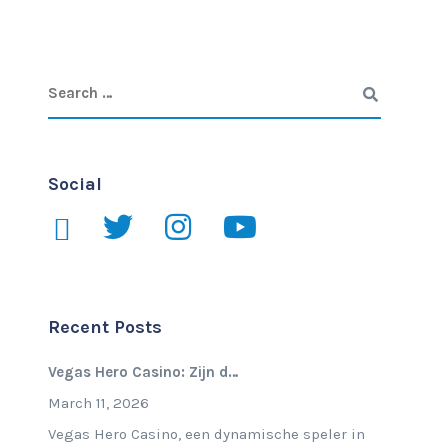
Social
Recent Posts
Vegas Hero Casino: Zijn d…
March 11, 2026
Vegas Hero Casino, een dynamische speler in