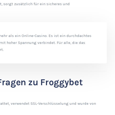
t, sorgt zusätzlich für ein sicheres und
ehr als ein Online-Casino. Es ist ein durchdachtes
 mit hoher Spannung verbindet. Für alle, die das
t.
 Fragen zu Froggybet
stattet, verwendet SSL-Verschlüsselung und wurde von