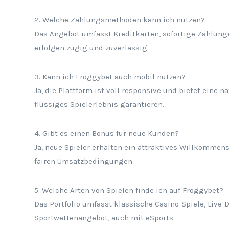
2. Welche Zahlungsmethoden kann ich nutzen?
Das Angebot umfasst Kreditkarten, sofortige Zahlun
erfolgen zügig und zuverlässig.
3. Kann ich Froggybet auch mobil nutzen?
Ja, die Plattform ist voll responsive und bietet eine 
flüssiges Spielerlebnis garantieren.
4. Gibt es einen Bonus für neue Kunden?
Ja, neue Spieler erhalten ein attraktives Willkommen
fairen Umsatzbedingungen.
5. Welche Arten von Spielen finde ich auf Froggybet?
Das Portfolio umfasst klassische Casino-Spiele, Live
Sportwettenangebot, auch mit eSports.