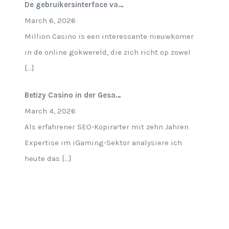
De gebruikersinterface va…
March 6, 2026
Million Casino is een interessante nieuwkomer
in de online gokwereld, die zich richt op zowel
[…]
Betizy Casino in der Gesa…
March 4, 2026
Als erfahrener SEO-Kopiraʸter mit zehn Jahren
Expertise im iGaming-Sektor analysiere ich
heute das
[…]