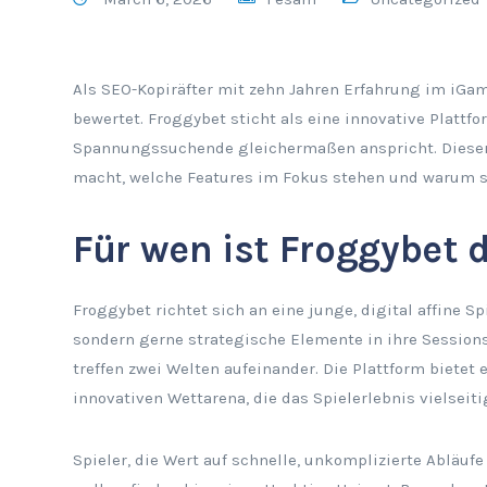
Als SEO-Kopiräfter mit zehn Jahren Erfahrung im iGam
bewertet. Froggybet sticht als eine innovative Plattfo
Spannungssuchende gleichermaßen anspricht. Dieser A
macht, welche Features im Fokus stehen und warum s
Für wen ist Froggybet 
Froggybet richtet sich an eine junge, digital affine Sp
sondern gerne strategische Elemente in ihre Sessions 
treffen zwei Welten aufeinander. Die Plattform biete
innovativen Wettarena, die das Spielerlebnis vielseit
Spieler, die Wert auf schnelle, unkomplizierte Abläuf