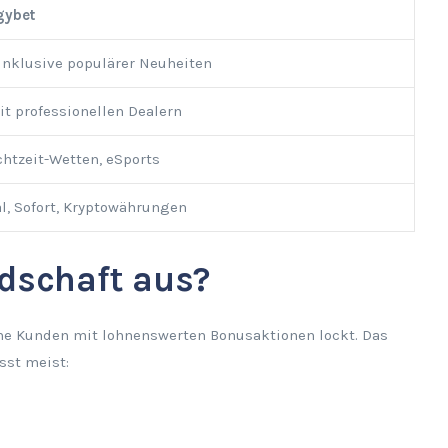
gybet
 inklusive populärer Neuheiten
it professionellen Dealern
chtzeit-Wetten, eSports
al, Sofort, Kryptowährungen
ndschaft aus?
ine Kunden mit lohnenswerten Bonusaktionen lockt. Das
sst meist: