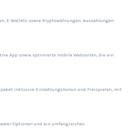
gen, E-Wallets sowie Kryptowährungen. Auszahlungen
native App sowie optimierte mobile Webseiten, die ein
spaket inklusive Einzahlungsbonus und Freispielen, mit
-Dealer-Optionen und ein umfangreiches