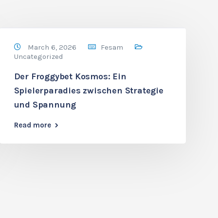
March 6, 2026
Fesam
Uncategorized
Der Froggybet Kosmos: Ein
Spielerparadies zwischen Strategie
und Spannung
Read more