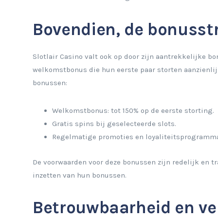
Bovendien, de bonusst
Slotlair Casino valt ook op door zijn aantrekkelijke 
welkomstbonus die hun eerste paar storten aanzienlij
bonussen:
Welkomstbonus: tot 150% op de eerste storting.
Gratis spins bij geselecteerde slots.
Regelmatige promoties en loyaliteitsprogramma
De voorwaarden voor deze bonussen zijn redelijk en tr
inzetten van hun bonussen.
Betrouwbaarheid en vei