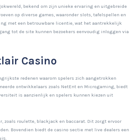
 gokwereld, bekend om zijn unieke ervaring en uitgebreide
oeven op diverse games, waaronder slots, tafelspellen en
ring met een betrouwbare licentie, wat het aantrekkelijk
egang tot de site kunnen bezoekers eenvoudig inloggen via
lair Casino
angrijkste redenen waarom spelers zich aangetrokken
meerde ontwikkelaars zoals NetEnt en Microgaming, biedt
ersiteit is aanzienlijk en spelers kunnen kiezen uit
r, zoals roulette, blackjack en baccarat. Dit zorgt ervoor
nden. Bovendien biedt de casino sectie met live dealers een
is.