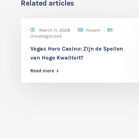
Related articles
March 11, 2026
Fesam
Uncategorized
Vegas Hero Casino: Zijn de Spellen
van Hoge Kwaliteit?
Read more