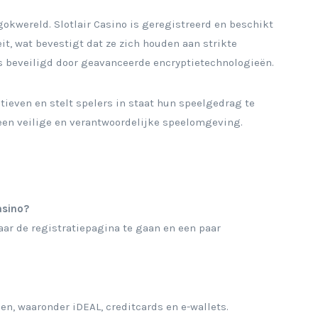
 gokwereld. Slotlair Casino is geregistreerd en beschikt
, wat bevestigt dat ze zich houden aan strikte
 beveiligd door geavanceerde encryptietechnologieën.
tieven en stelt spelers in staat hun speelgedrag te
r een veilige en verantwoordelijke speelomgeving.
asino?
r de registratiepagina te gaan en een paar
n, waaronder iDEAL, creditcards en e-wallets.