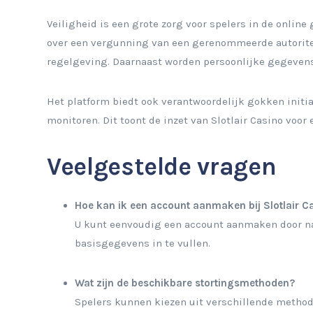
Veiligheid is een grote zorg voor spelers in de online
over een vergunning van een gerenommeerde autoriteit
regelgeving. Daarnaast worden persoonlijke gegevens
Het platform biedt ook verantwoordelijk gokken initia
monitoren. Dit toont de inzet van Slotlair Casino voo
Veelgestelde vragen
Hoe kan ik een account aanmaken bij Slotlair C
U kunt eenvoudig een account aanmaken door naa
basisgegevens in te vullen.
Wat zijn de beschikbare stortingsmethoden?
Spelers kunnen kiezen uit verschillende methode