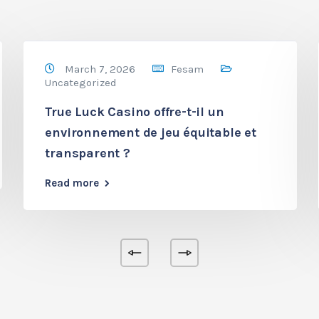
March 7, 2026
Fesam
Uncategorized
True Luck Casino offre-t-il un
environnement de jeu équitable et
transparent ?
Read more