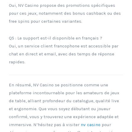
Oui, NV Casino propose des promotions spécifiques
pour ces jeux, notamment des bonus cashback ou des
free spins pour certaines variantes.
Q5 : Le support est-il disponible en français ?
Oui, un service client francophone est accessible par
chat en direct et email, avec des temps de réponse
rapides.
En résumé, NV Casino se positionne comme une
plateforme incontournable pour les amateurs de jeux
de table, alliant profondeur du catalogue, qualité live
et ergonomie. Que vous soyez débutant ou joueur
confirmé, vous y trouverez une expérience adaptée et
immersive. N’hésitez pas à visiter
nv casino
pour