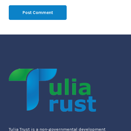
Tulia Trust is a non-governmental development