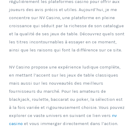
régulièrement les plateformes casino pour offrir aux
joueurs des avis précis et utiles. Aujourd’hui, je me
concentre sur NV Casino, une plateforme en pleine
croissance qui séduit par la richesse de son catalogue
et la qualité de ses jeux de table. Découvrez quels sont
les titres incontournables à essayer en ce moment,
ainsi que les raisons qui font la différence sur ce site.
NV Casino propose une expérience ludique complète,
en mettant l’accent sur les jeux de table classiques
mais aussi sur les nouveautés des meilleurs
fournisseurs du marché. Pour les amateurs de
blackjack, roulette, baccarat ou poker, la sélection est
à la fois variée et rigoureusement choisie. Vous pouvez
explorer ce vaste univers en suivant ce lien vers
nv
casino
et vous immerger directement dans l’action.