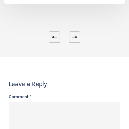
Leave a Reply
Comment
*