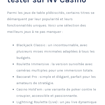
Parmi les jeux de table plébiscités, certains titres se
démarquent par leur popularité et leurs
fonctionnalités uniques. Voici une sélection des
meilleurs jeux à ne pas manquer :
Blackjack Classic : un incontournable, avec
plusieurs mises minimales adaptées à tous les
budgets.
Roulette Immersive : la version survoltée avec
caméras multiples pour une immersion totale.
Baccarat Pro : simple et élégant, parfait pour les
amateurs de stratégie.
Casino Hold’em : une variante de poker contre le
croupier, accessible et passionnante.
Lightning Roulette (Live) : un jeu live dynamique