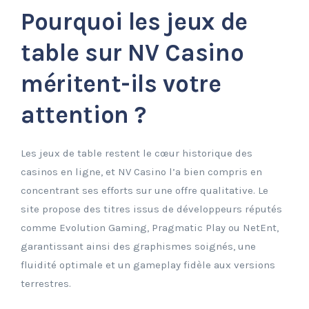
Pourquoi les jeux de
table sur NV Casino
méritent-ils votre
attention ?
Les jeux de table restent le cœur historique des
casinos en ligne, et NV Casino l’a bien compris en
concentrant ses efforts sur une offre qualitative. Le
site propose des titres issus de développeurs réputés
comme Evolution Gaming, Pragmatic Play ou NetEnt,
garantissant ainsi des graphismes soignés, une
fluidité optimale et un gameplay fidèle aux versions
terrestres.