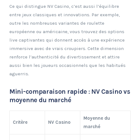
Ce qui distingue NV Casino, c’est aussi l’équilibre
entre jeux classiques et innovations. Par exemple,
outre les nombreuses variantes de roulette
européenne ou américaine, vous trouvez des options
live captivantes qui donnent accès à une expérience
immersive avec de vrais croupiers. Cette dimension
renforce l’authenticité du divertissement et attire
aussi bien les joueurs occasionnels que les habitués
aguerris.
Mini-comparaison rapide : NV Casino vs
moyenne du marché
Moyenne du
Critère
NV Casino
marché