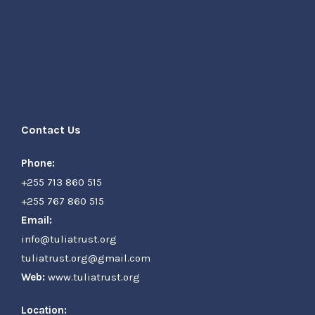
Contact Us
Phone:
+255 713 860 515
+255 767 860 515
Email:
info@tuliatrust.org
tuliatrust.org@gmail.com
Web:
www.tuliatrust.org
Location: