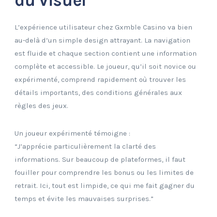
du visuel
L’expérience utilisateur chez Gxmble Casino va bien
au-delà d’un simple design attrayant. La navigation
est fluide et chaque section contient une information
complète et accessible. Le joueur, qu’il soit novice ou
expérimenté, comprend rapidement où trouver les
détails importants, des conditions générales aux
règles des jeux.
Un joueur expérimenté témoigne :
“J’apprécie particulièrement la clarté des
informations. Sur beaucoup de plateformes, il faut
fouiller pour comprendre les bonus ou les limites de
retrait. Ici, tout est limpide, ce qui me fait gagner du
temps et évite les mauvaises surprises.”