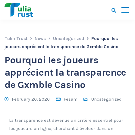
Tulia Trust
News
Uncategorized
Pourquoi les
joueurs apprécient la transparence de Gxmble Casino
Pourquoi les joueurs
apprécient la transparence
de Gxmble Casino
February 26, 2026
Fesam
Uncategorized
La transparence est devenue un critère essentiel pour
les joueurs en ligne, cherchant à évoluer dans un