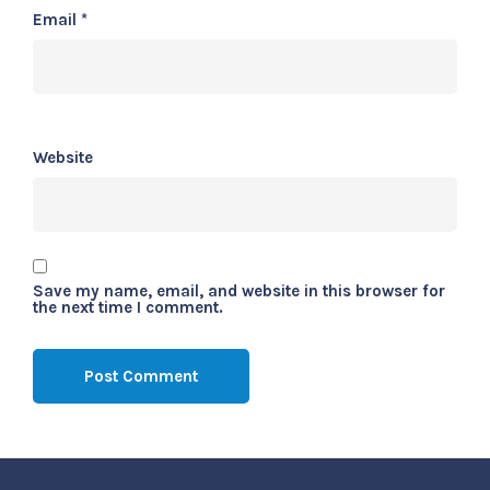
Email
*
Website
Save my name, email, and website in this browser for
the next time I comment.