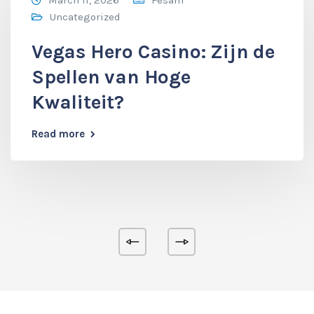
March 11, 2026
Fesam
Uncategorized
Vegas Hero Casino: Zijn de
Spellen van Hoge
Kwaliteit?
Read more