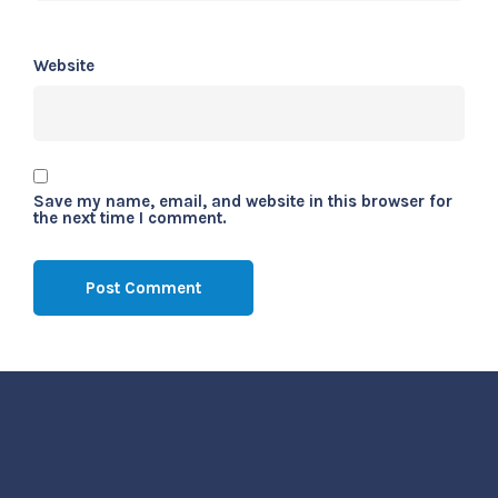
Website
Save my name, email, and website in this browser for
the next time I comment.