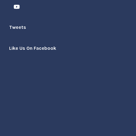
Tweets
Like Us On Facebook