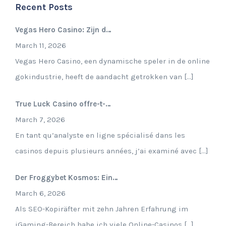
Recent Posts
Vegas Hero Casino: Zijn d…
March 11, 2026
Vegas Hero Casino, een dynamische speler in de online
gokindustrie, heeft de aandacht getrokken van
[…]
True Luck Casino offre-t-…
March 7, 2026
En tant qu’analyste en ligne spécialisé dans les
casinos depuis plusieurs années, j’ai examiné avec
[…]
Der Froggybet Kosmos: Ein…
March 6, 2026
Als SEO-Kopiräfter mit zehn Jahren Erfahrung im
iGaming-Bereich habe ich viele Online-Casinos
[…]