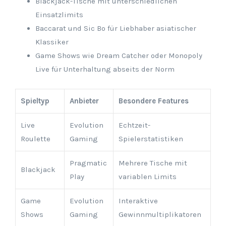
Blackjack-Tische mit unterschiedlichen
Einsatzlimits
Baccarat und Sic Bo für Liebhaber asiatischer
Klassiker
Game Shows wie Dream Catcher oder Monopoly
Live für Unterhaltung abseits der Norm
Spieltyp
Anbieter
Besondere Features
Live
Evolution
Echtzeit-
Roulette
Gaming
Spielerstatistiken
Pragmatic
Mehrere Tische mit
Blackjack
Play
variablen Limits
Game
Evolution
Interaktive
Shows
Gaming
Gewinnmultiplikatoren