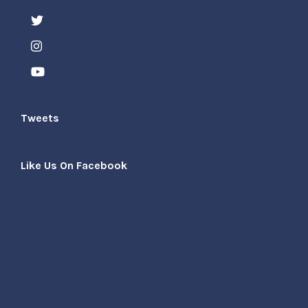
Tweets
Like Us On Facebook