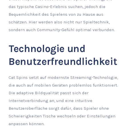
das typische Casino-Erlebnis suchen, jedoch die
Bequemlichkeit des Spielens von zu Hause aus
schätzen. Hier werden also nicht nur Spieltechnik,
sondern auch Community-Gefühl optimal verbunden.
Technologie und
Benutzerfreundlichkeit
Cat Spins setzt auf modernste Streaming-Technologie,
die auch auf mobilen Geräten problemlos funktioniert.
Die adaptive Bildqualität passt sich der
Internetverbindung an, und eine intuitive
Benutzeroberfläche sorgt dafür, dass Spieler ohne
Schwierigkeiten Tische wechseln oder Einstellungen
anpassen können.