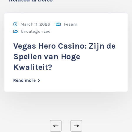
March 11, 2026
Fesam
Uncategorized
Vegas Hero Casino: Zijn de
Spellen van Hoge
Kwaliteit?
Read more