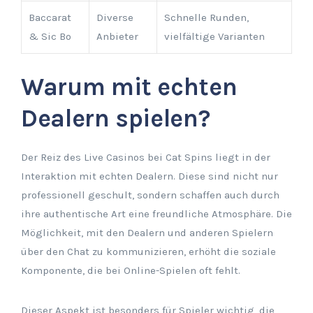
Baccarat
Diverse
Schnelle Runden,
& Sic Bo
Anbieter
vielfältige Varianten
Warum mit echten
Dealern spielen?
Der Reiz des Live Casinos bei Cat Spins liegt in der
Interaktion mit echten Dealern. Diese sind nicht nur
professionell geschult, sondern schaffen auch durch
ihre authentische Art eine freundliche Atmosphäre. Die
Möglichkeit, mit den Dealern und anderen Spielern
über den Chat zu kommunizieren, erhöht die soziale
Komponente, die bei Online-Spielen oft fehlt.
Dieser Aspekt ist besonders für Spieler wichtig, die