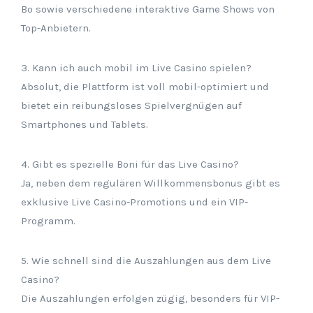
Bo sowie verschiedene interaktive Game Shows von
Top-Anbietern.
3. Kann ich auch mobil im Live Casino spielen?
Absolut, die Plattform ist voll mobil-optimiert und
bietet ein reibungsloses Spielvergnügen auf
Smartphones und Tablets.
4. Gibt es spezielle Boni für das Live Casino?
Ja, neben dem regulären Willkommensbonus gibt es
exklusive Live Casino-Promotions und ein VIP-
Programm.
5. Wie schnell sind die Auszahlungen aus dem Live
Casino?
Die Auszahlungen erfolgen zügig, besonders für VIP-