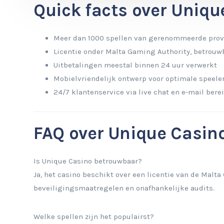
Quick facts over Uniqu
Meer dan 1000 spellen van gerenommeerde prov
Licentie onder Malta Gaming Authority, betrouwb
Uitbetalingen meestal binnen 24 uur verwerkt
Mobielvriendelijk ontwerp voor optimale speel
24/7 klantenservice via live chat en e-mail bere
FAQ over Unique Casin
Is Unique Casino betrouwbaar?
Ja, het casino beschikt over een licentie van de Mal
beveiligingsmaatregelen en onafhankelijke audits.
Welke spellen zijn het populairst?