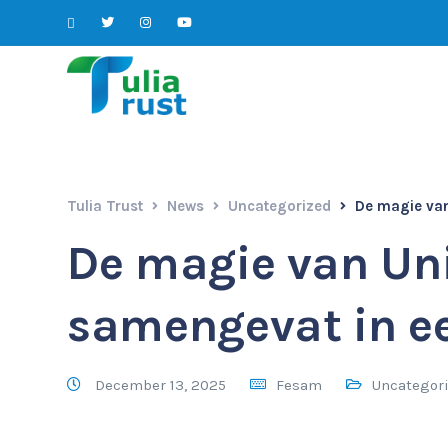
Tulia Trust
News
Uncategorized
De magie van
De magie van Un
samengevat in ee
December 13, 2025
Fesam
Uncategor