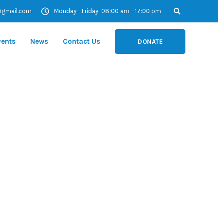
g@gmail.com
Monday - Friday: 08:00 am - 17:00 pm
vents
News
Contact Us
DONATE