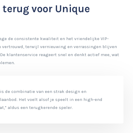
 terug voor Unique
e de consistente kwaliteit en het vriendelijke VIP-
 vertrouwd, terwijl vernieuwing en verrassingen blijven
De klantenservice reageert snel en denkt actief mee, wat
blemen.
is de combinatie van een strak design en
laanbod. Het voelt alsof je speelt in een high-end
at,” aldus een terugkerende speler.