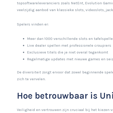
topsoftwareleveranciers zoals NetEnt, Evolution Gamin
veelzijdig aanbod van klassieke slots, videoslots, jac
Spelers vinden er:
Meer dan 1000 verschillende slots en tafelspell
Live dealer spellen met professionele croupiers
Exclusieve titels die je niet overal tegenkomt
Regelmatige updates met nieuwe games en sei
De diversiteit zorgt ervoor dat zowel beginnende spele
zich te vervelen.
Hoe betrouwbaar is Uni
Veiligheid en vertrouwen zijn cruciaal bij het kiezen 