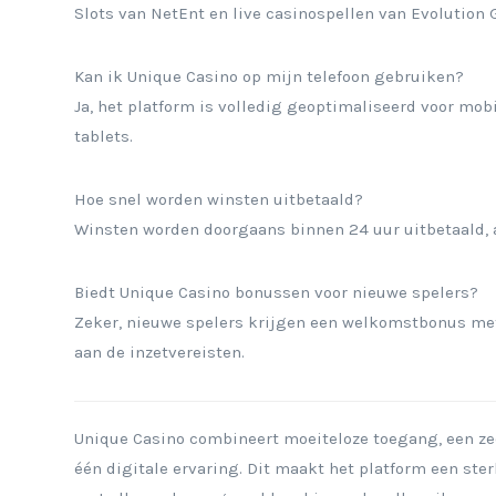
Slots van NetEnt en live casinospellen van Evolution 
Kan ik Unique Casino op mijn telefoon gebruiken?
Ja, het platform is volledig geoptimaliseerd voor mo
tablets.
Hoe snel worden winsten uitbetaald?
Winsten worden doorgaans binnen 24 uur uitbetaald, 
Biedt Unique Casino bonussen voor nieuwe spelers?
Zeker, nieuwe spelers krijgen een welkomstbonus met
aan de inzetvereisten.
Unique Casino combineert moeiteloze toegang, een ze
één digitale ervaring. Dit maakt het platform een ster