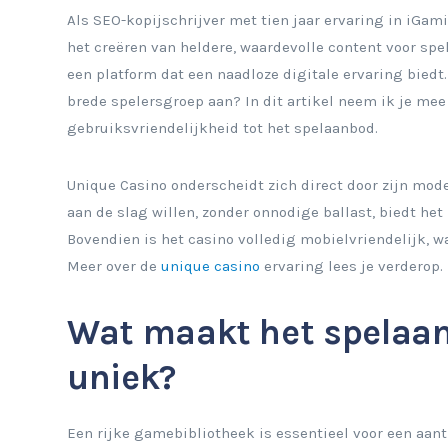
Als SEO-kopijschrijver met tien jaar ervaring in iGami
het creëren van heldere, waardevolle content voor spe
een platform dat een naadloze digitale ervaring biedt
brede spelersgroep aan? In dit artikel neem ik je mee
gebruiksvriendelijkheid tot het spelaanbod.
Unique Casino onderscheidt zich direct door zijn moder
aan de slag willen, zonder onnodige ballast, biedt het
Bovendien is het casino volledig mobielvriendelijk, w
Meer over de
unique casino
ervaring lees je verderop.
Wat maakt het spelaa
uniek?
Een rijke gamebibliotheek is essentieel voor een aan