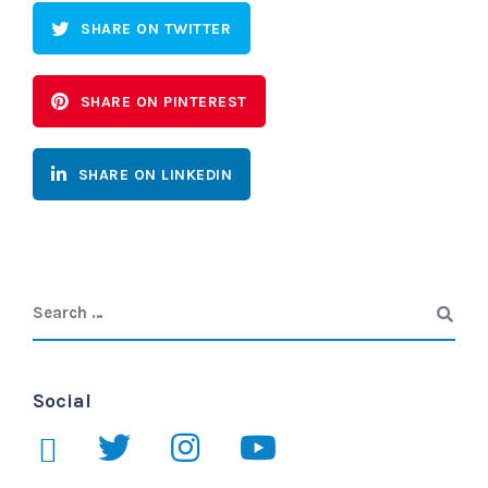
SHARE ON TWITTER
SHARE ON PINTEREST
SHARE ON LINKEDIN
Social