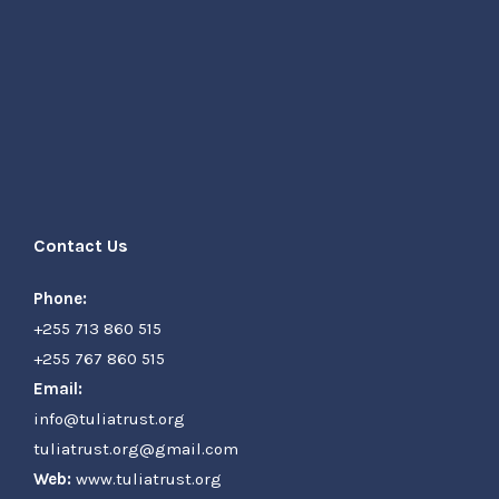
Contact Us
Phone:
+255 713 860 515
+255 767 860 515
Email:
info@tuliatrust.org
tuliatrust.org@gmail.com
Web:
www.tuliatrust.org