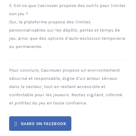
5. Est-ce que Casinozer propose des outils pour limiter
son jeu ?
Oui, la plateforme propose des limites
personnalisables sur les dépôts, pertes et temps de
jeu, ainsi que des options d’auto-exclusion temporaire
ou permanente.
Pour conclure, Casinozer propose un environnement
sécurisé et responsable, digne d’un acteur sérieux
dans le secteur, tout en restant accessible et
confortable pour les joueurs. Restez vigilant, informé
et profitez du jeu en toute confiance.
SHARE ON FACEBOOK