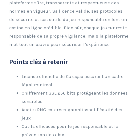
plateforme sûre, transparente et respectueuse des
normes en vigueur. Sa licence valide, ses protocoles
de sécurité et ses outils de jeu responsable en font un
casino en ligne crédible. Bien sûr, chaque joueur reste
responsable de sa propre vigilance, mais la plateforme
met tout en œuvre pour sécuriser l’expérience.
Points clés à retenir
Licence officielle de Curaçao assurant un cadre
légal minimal
Chiffrement SSL 256 bits protégeant les données
sensibles
Audits RNG externes garantissant l’équité des
jeux
Outils efficaces pour le jeu responsable et la
prévention des abus