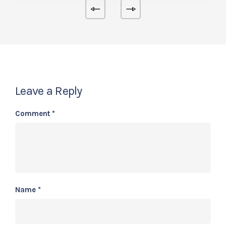
Leave a Reply
Comment
*
Name
*