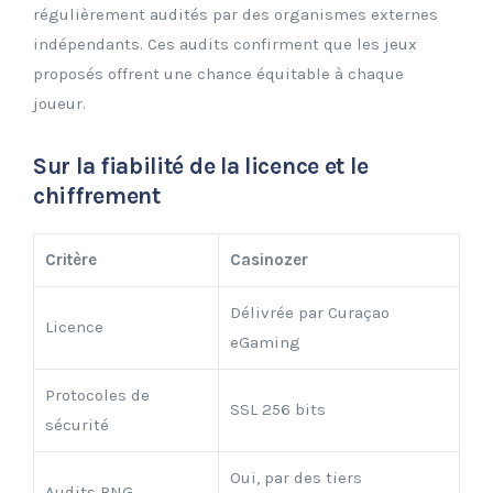
régulièrement audités par des organismes externes
indépendants. Ces audits confirment que les jeux
proposés offrent une chance équitable à chaque
joueur.
Sur la fiabilité de la licence et le
chiffrement
Critère
Casinozer
Délivrée par Curaçao
Licence
eGaming
Protocoles de
SSL 256 bits
sécurité
Oui, par des tiers
Audits RNG