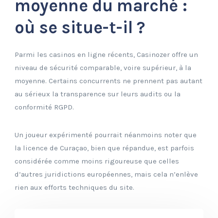
moyenne du marché :
où se situe-t-il ?
Parmi les casinos en ligne récents, Casinozer offre un
niveau de sécurité comparable, voire supérieur, à la
moyenne. Certains concurrents ne prennent pas autant
au sérieux la transparence sur leurs audits ou la
conformité RGPD.
Un joueur expérimenté pourrait néanmoins noter que
la licence de Curaçao, bien que répandue, est parfois
considérée comme moins rigoureuse que celles
d’autres juridictions européennes, mais cela n’enlève
rien aux efforts techniques du site.