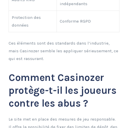
indépendants
Protection des
Conforme RGPD
données
Ces éléments sont des standards dans l’industrie,
mais Casinozer semble les appliquer sérieusement, ce
qui est rassurant.
Comment Casinozer
protège-t-il les joueurs
contre les abus ?
Le site met en place des mesures de jeu responsable.
Il offre la possibilité de fixer des limites de dépôt, des